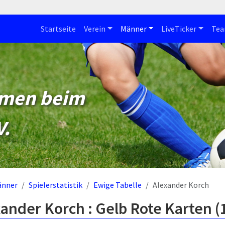
Startseite
Verein
Männer
LiveTicker
Te
mmen beim
V.
änner
Spielerstatistik
Ewige Tabelle
Alexander Korch
ander Korch : Gelb Rote Karten 