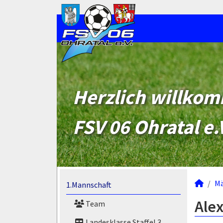
Herzlich willko
FSV 06 Ohratal e.
M
1.Mannschaft
Alex
Team
Landesklasse Staffel 3