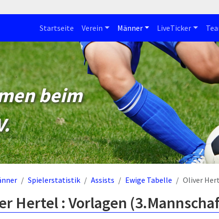
Startseite
Verein
Männer
LiveTicker
Te
mmen beim
V.
änner
Spielerstatistik
Assists
Ewige Tabelle
Oliver Her
er Hertel : Vorlagen (3.Mannschaf