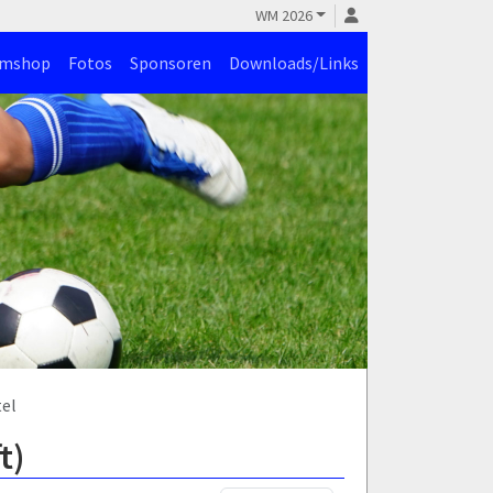
WM 2026
amshop
Fotos
Sponsoren
Downloads/Links
tel
t)