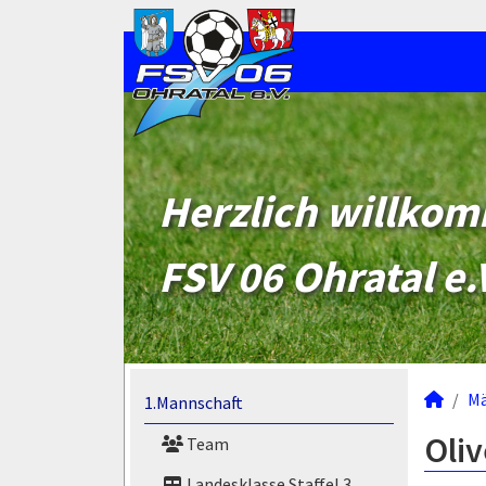
Herzlich willko
FSV 06 Ohratal e.
M
1.Mannschaft
Oliv
Team
Landesklasse Staffel 3