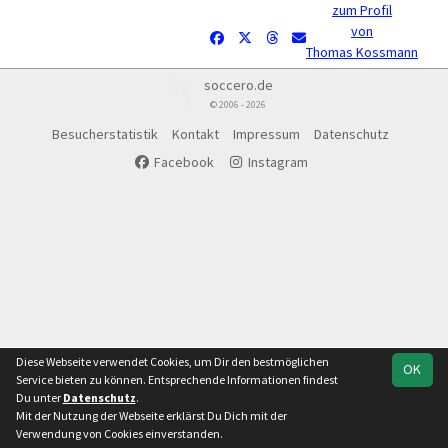
zum Profil
von
Thomas Kossmann
soccero.de
© 2006 - 2026
Besucherstatistik
Kontakt
Impressum
Datenschutz
Facebook
Instagram
Diese Webseite verwendet Cookies, um Dir den bestmöglichen
OK
Service bieten zu können. Entsprechende Informationen findest
Du unter
Datenschutz
.
Mit der Nutzung der Webseite erklärst Du Dich mit der
Verwendung von Cookies einverstanden.