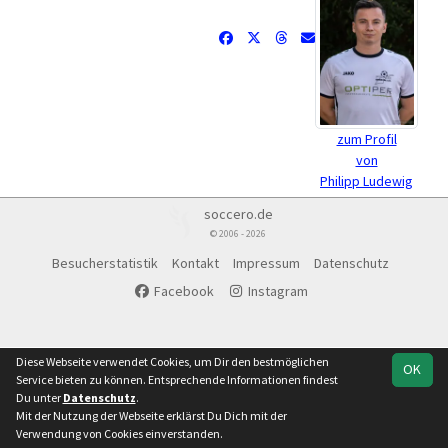
zum Profil
von
Philipp Ludewig
soccero.de
© 2006 - 2026
Besucherstatistik
Kontakt
Impressum
Datenschutz
Facebook
Instagram
Diese Webseite verwendet Cookies, um Dir den bestmöglichen
OK
Service bieten zu können. Entsprechende Informationen findest
Du unter
Datenschutz
.
Mit der Nutzung der Webseite erklärst Du Dich mit der
Verwendung von Cookies einverstanden.