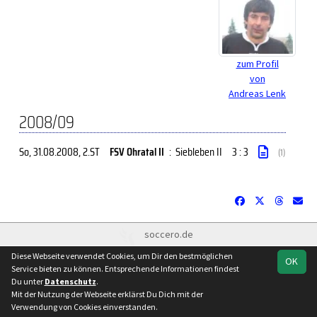
zum Profil
von
Andreas Lenk
2008/09
So, 31.08.2008
, 2.ST
FSV Ohratal II
:
Siebleben II
3 : 3
(1)
soccero.de
© 2006 - 2026
Diese Webseite verwendet Cookies, um Dir den bestmöglichen
OK
Besucherstatistik
Kontakt
Impressum
Datenschutz
Service bieten zu können. Entsprechende Informationen findest
Du unter
Datenschutz
.
Facebook
Instagram
Mit der Nutzung der Webseite erklärst Du Dich mit der
Verwendung von Cookies einverstanden.