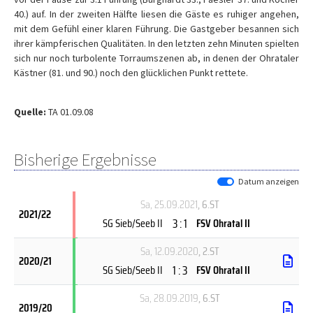
40.) auf. In der zweiten Hälfte liesen die Gäste es ruhiger angehen,
mit dem Gefühl einer klaren Führung. Die Gastgeber besannen sich
ihrer kämpferischen Qualitäten. In den letzten zehn Minuten spielten
sich nur noch turbolente Torraumszenen ab, in denen der Ohrataler
Kästner (81. und 90.) noch den glücklichen Punkt rettete.
Quelle:
TA 01.09.08
Bisherige Ergebnisse
Datum anzeigen
Sa, 25.09.2021
, 6.ST
2021/22
3 : 1
SG Sieb/Seeb II
FSV Ohratal II
Sa, 12.09.2020
, 2.ST
2020/21
1 : 3
SG Sieb/Seeb II
FSV Ohratal II
Sa, 28.09.2019
, 6.ST
2019/20