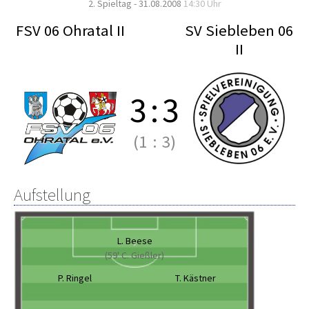
2. Spieltag - 31.08.2008
14:30 Uhr
FSV 06 Ohratal II
SV Siebleben 06
II
3
:
3
(1
:
3)
Aufstellung
L. Beese
(59' C. Gießler)
P. Ringel
T. Kästner