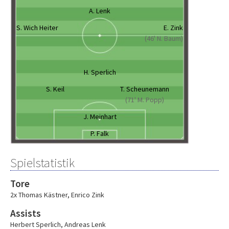
A. Lenk
S. Wich Heiter
E. Zink
(46' N. Baum)
H. Sperlich
S. Keil
T. Scheunemann
(71' M. Popp)
J. Meinhart
P. Falk
Spielstatistik
Tore
2x Thomas Kästner
,
Enrico Zink
Assists
Herbert Sperlich
,
Andreas Lenk