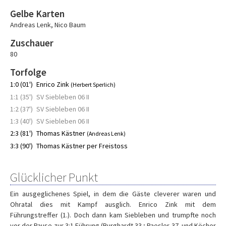
Gelbe Karten
Andreas Lenk
,
Nico Baum
Zuschauer
80
Torfolge
1:0 (01')
Enrico Zink
(Herbert Sperlich)
1:1 (35')
SV Siebleben 06 II
1:2 (37')
SV Siebleben 06 II
1:3 (40')
SV Siebleben 06 II
2:3 (81')
Thomas Kästner
(Andreas Lenk)
3:3 (90')
Thomas Kästner per Freistoss
Glücklicher Punkt
Ein ausgeglichenes Spiel, in dem die Gäste cleverer waren und
Ohratal dies mit Kampf ausglich. Enrico Zink mit dem
Führungstreffer (1.). Doch dann kam Siebleben und trumpfte noch
vor der Pause zur 3:1 Führung (Burghardt 33.; Paesler 37. und Köcher