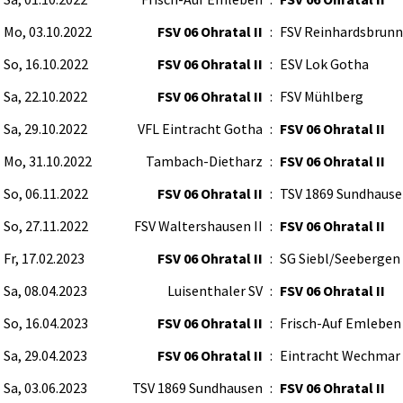
Mo, 03.10.2022
FSV 06 Ohratal II
:
FSV Reinhardsbrunn
So, 16.10.2022
FSV 06 Ohratal II
:
ESV Lok Gotha
Sa, 22.10.2022
FSV 06 Ohratal II
:
FSV Mühlberg
Sa, 29.10.2022
VFL Eintracht Gotha
:
FSV 06 Ohratal II
Mo, 31.10.2022
Tambach-Dietharz
:
FSV 06 Ohratal II
So, 06.11.2022
FSV 06 Ohratal II
:
TSV 1869 Sundhaus
So, 27.11.2022
FSV Waltershausen II
:
FSV 06 Ohratal II
Fr, 17.02.2023
FSV 06 Ohratal II
:
SG Siebl/Seebergen
Sa, 08.04.2023
Luisenthaler SV
:
FSV 06 Ohratal II
So, 16.04.2023
FSV 06 Ohratal II
:
Frisch-Auf Emleben
Sa, 29.04.2023
FSV 06 Ohratal II
:
Eintracht Wechmar
Sa, 03.06.2023
TSV 1869 Sundhausen
:
FSV 06 Ohratal II