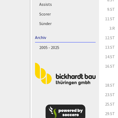
Assists
9.ST
Scorer
11.ST
Sünder
3.R
Archiv
12.ST
13.ST
2005 - 2025
14.ST
16.ST
18.ST
23.ST
25.ST
29.ST