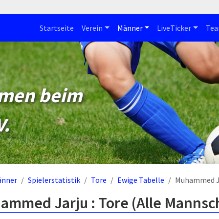
Startseite
Verein
Männer
LiveTicker
Te
mmen beim
V.
änner
Spielerstatistik
Tore
Ewige Tabelle
Muhammed J
ammed Jarju : Tore (Alle Mannsc