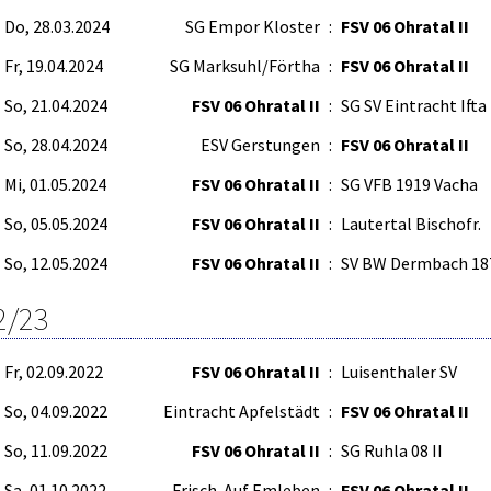
Do, 28.03.2024
SG Empor Kloster
:
FSV 06 Ohratal II
Fr, 19.04.2024
SG Marksuhl/Förtha
:
FSV 06 Ohratal II
So, 21.04.2024
FSV 06 Ohratal II
:
SG SV Eintracht Ifta
So, 28.04.2024
ESV Gerstungen
:
FSV 06 Ohratal II
Mi, 01.05.2024
FSV 06 Ohratal II
:
SG VFB 1919 Vacha
So, 05.05.2024
FSV 06 Ohratal II
:
Lautertal Bischofr.
So, 12.05.2024
FSV 06 Ohratal II
:
SV BW Dermbach 18
2/23
Fr, 02.09.2022
FSV 06 Ohratal II
:
Luisenthaler SV
So, 04.09.2022
Eintracht Apfelstädt
:
FSV 06 Ohratal II
So, 11.09.2022
FSV 06 Ohratal II
:
SG Ruhla 08 II
Sa, 01.10.2022
Frisch-Auf Emleben
:
FSV 06 Ohratal II