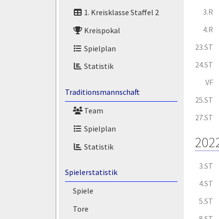
3.R
1. Kreisklasse Staffel 2
4.R
Kreispokal
23.ST
Spielplan
24.ST
Statistik
VF
Traditionsmannschaft
25.ST
Team
27.ST
Spielplan
202
Statistik
3.ST
Spielerstatistik
4.ST
Spiele
5.ST
Tore
8.ST