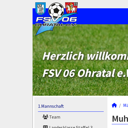
Herzlich willko
FSV 06 Ohratal e.
M
1.Mannschaft
Muh
Team
Landesklasse Staffel 3