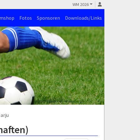
WM 2026
amshop
Fotos
Sponsoren
Downloads/Links
arju
haften)