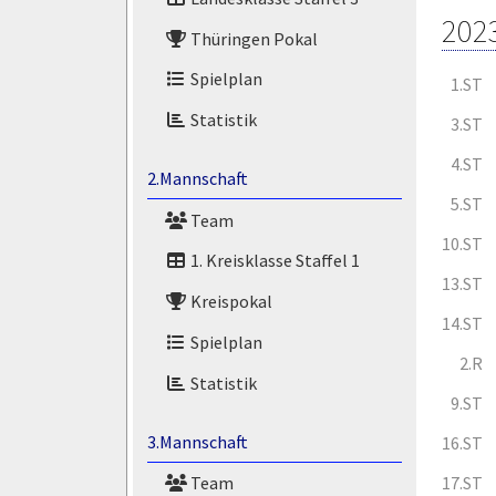
202
Thüringen Pokal
Spielplan
1.ST
Statistik
3.ST
4.ST
2.Mannschaft
5.ST
Team
10.ST
1. Kreisklasse Staffel 1
13.ST
Kreispokal
14.ST
Spielplan
2.R
Statistik
9.ST
3.Mannschaft
16.ST
17.ST
Team