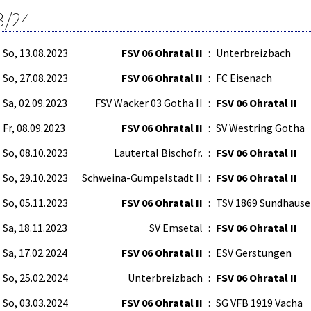
3/24
So, 13.08.2023
FSV 06 Ohratal II
:
Unterbreizbach
So, 27.08.2023
FSV 06 Ohratal II
:
FC Eisenach
Sa, 02.09.2023
FSV Wacker 03 Gotha II
:
FSV 06 Ohratal II
Fr, 08.09.2023
FSV 06 Ohratal II
:
SV Westring Gotha
So, 08.10.2023
Lautertal Bischofr.
:
FSV 06 Ohratal II
So, 29.10.2023
Schweina-Gumpelstadt II
:
FSV 06 Ohratal II
So, 05.11.2023
FSV 06 Ohratal II
:
TSV 1869 Sundhaus
Sa, 18.11.2023
SV Emsetal
:
FSV 06 Ohratal II
Sa, 17.02.2024
FSV 06 Ohratal II
:
ESV Gerstungen
So, 25.02.2024
Unterbreizbach
:
FSV 06 Ohratal II
So, 03.03.2024
FSV 06 Ohratal II
:
SG VFB 1919 Vacha