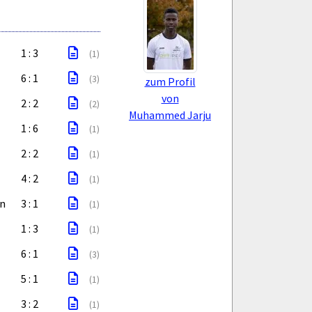
1 : 3
(1)
6 : 1
(3)
zum Profil
von
2 : 2
(2)
Muhammed Jarju
1 : 6
(1)
2 : 2
(1)
4 : 2
(1)
en
3 : 1
(1)
1 : 3
(1)
6 : 1
(3)
5 : 1
(1)
3 : 2
(1)