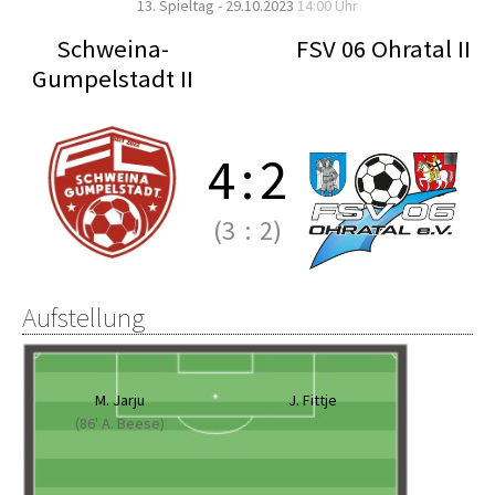
13. Spieltag - 29.10.2023
14:00 Uhr
Schweina-
FSV 06 Ohratal II
Gumpelstadt II
4
:
2
(3
:
2)
Aufstellung
M. Jarju
J. Fittje
(86' A. Beese)