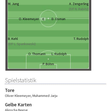
M. Jung
A. Zengerling
(59' N. Rabitz)
O. Kleemeyer
D. Osman
C
B. Kehl
T. Rudolph
(59' L. Spankowski)
O. Thomann
L. Rudolph
P. Böhm
Spielstatistik
Tore
Oliver Kleemeyer
,
Muhammed Jarju
Gelbe Karten
Aljoscha Beese