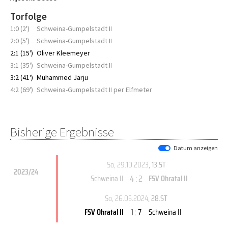
Torfolge
1:0 (2')
Schweina-Gumpelstadt II
2:0 (5')
Schweina-Gumpelstadt II
2:1 (15')
Oliver Kleemeyer
3:1 (35')
Schweina-Gumpelstadt II
3:2 (41')
Muhammed Jarju
4:2 (69')
Schweina-Gumpelstadt II per Elfmeter
Bisherige Ergebnisse
Datum anzeigen
So, 29.10.2023
, 13.ST
2023/24
4 : 2
Schweina II
FSV Ohratal II
So, 26.05.2024
, 28.ST
1 : 7
FSV Ohratal II
Schweina II