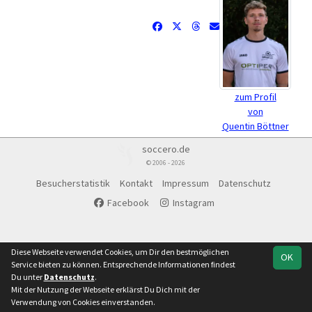
zum Profil
von
Quentin Böttner
soccero.de
© 2006 - 2026
Besucherstatistik
Kontakt
Impressum
Datenschutz
Facebook
Instagram
Diese Webseite verwendet Cookies, um Dir den bestmöglichen
OK
Service bieten zu können. Entsprechende Informationen findest
Du unter
Datenschutz
.
Mit der Nutzung der Webseite erklärst Du Dich mit der
Verwendung von Cookies einverstanden.