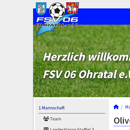
Herzlich willko
FSV 06 Ohratal e.
M
1.Mannschaft
Oliv
Team
Landesklasse Staffel 3