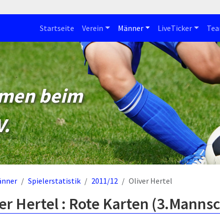
Startseite
Verein
Männer
LiveTicker
Te
mmen beim
V.
änner
Spielerstatistik
2011/12
Oliver Hertel
er Hertel : Rote Karten (3.Mannsc