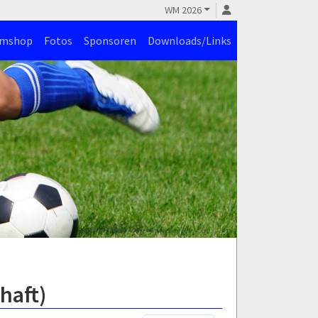
WM 2026
amshop
Fotos
Sponsoren
Downloads/Links
haft)