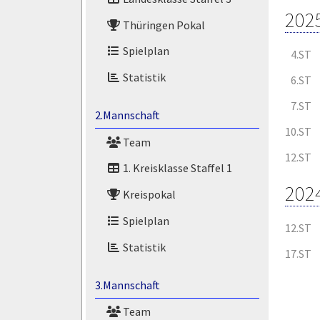
202
Thüringen Pokal
Spielplan
4.ST
Statistik
6.ST
7.ST
2.Mannschaft
10.ST
Team
12.ST
1. Kreisklasse Staffel 1
202
Kreispokal
Spielplan
12.ST
Statistik
17.ST
3.Mannschaft
Team