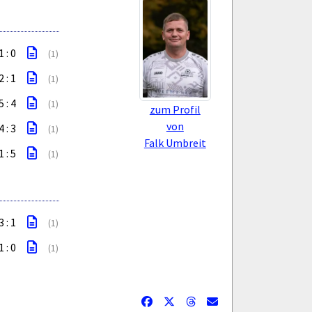
1 : 0
(1)
2 : 1
(1)
5 : 4
(1)
zum Profil
von
4 : 3
(1)
Falk Umbreit
1 : 5
(1)
3 : 1
(1)
1 : 0
(1)