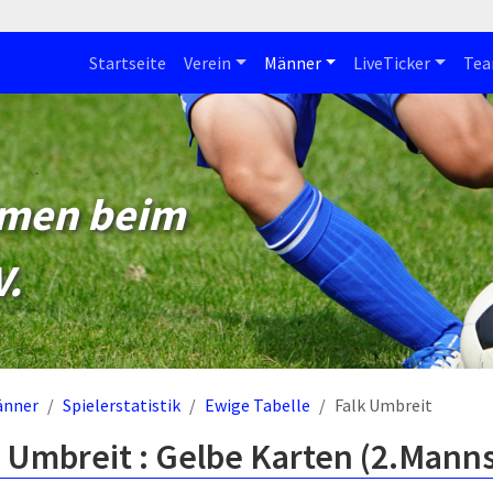
Startseite
Verein
Männer
LiveTicker
Te
mmen beim
V.
änner
Spielerstatistik
Ewige Tabelle
Falk Umbreit
 Umbreit : Gelbe Karten (2.Manns