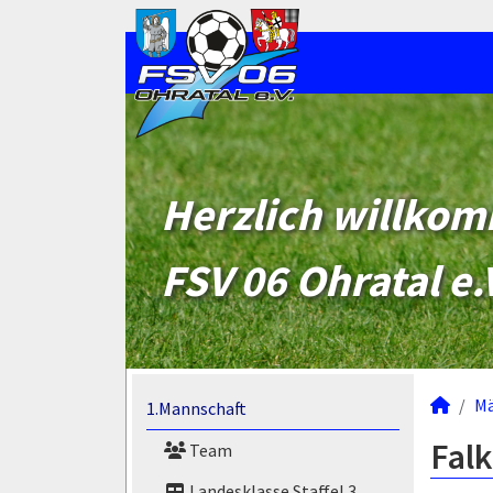
Herzlich willko
FSV 06 Ohratal e.
M
1.Mannschaft
Falk
Team
Landesklasse Staffel 3