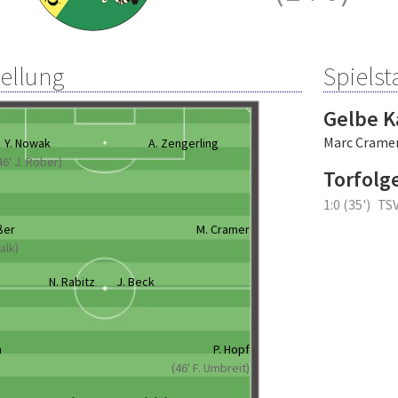
tellung
Spielsta
Gelbe K
Marc Crame
Y. Nowak
A. Zengerling
46' J. Röber)
Torfolg
1:0 (35')
TSV
ßer
M. Cramer
Falk)
N. Rabitz
J. Beck
m
P. Hopf
(46' F. Umbreit)