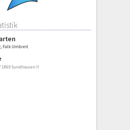
tistik
arten
r
,
Falk Umbreit
e
 1869 Sundhausen II