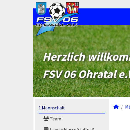
Herzlich willko
FSV 06 Ohratal e.
M
1.Mannschaft
Team
Landesklasse Staffel 3