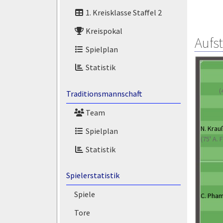
1. Kreisklasse Staffel 2
Kreispokal
Aufs
Spielplan
Statistik
(
Traditionsmannschaft
Team
N. Krau
Spielplan
(75' A. 
Statistik
Spielerstatistik
Spiele
C. Pha
Tore