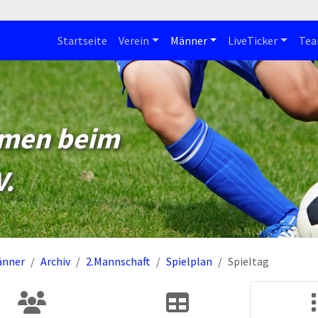
Startseite
Verein
Männer
LiveTicker
Te
mmen beim
V.
änner
Archiv
2.Mannschaft
Spielplan
Spieltag