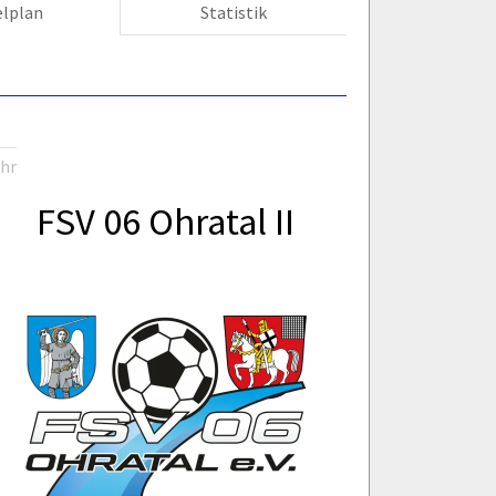
elplan
Statistik
Uhr
FSV 06 Ohratal II