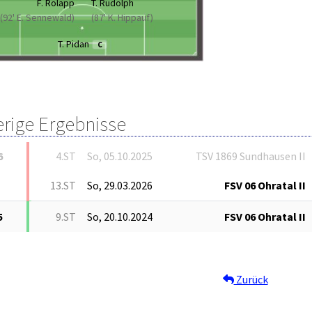
F. Rolapp
T. Rudolph
(92' E. Sennewald)
(87' K. Hippauf)
T. Pidan
C
erige Ergebnisse
6
4.ST
So, 05.10.2025
TSV 1869 Sundhausen II
13.ST
So, 29.03.2026
FSV 06 Ohratal II
5
9.ST
So, 20.10.2024
FSV 06 Ohratal II
Zurück