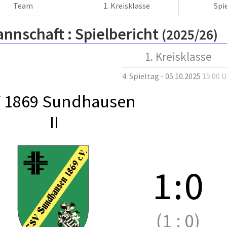
Team
1. Kreisklasse
Spi
annschaft :
Spielbericht
(2025/26)
1. Kreisklasse
4. Spieltag - 05.10.2025
15:00 
 1869 Sundhausen
II
1
:
0
(1
:
0)