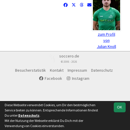
zum Profil
von
Julian Knoll
soccero.de
© 2006 - 2026
Besucherstatistik
Kontakt
Impressum
Datenschutz
Facebook
Instagram
Diese Webseite verwendet Cookies, um Dir den bestmöglichen
OK
Service bieten zu können. Entsprechende Informationen findest
Du unter
Datenschutz
.
Mit der Nutzung der Webseite erklärst Du Dich mit der
Verwendung von Cookies einverstanden.