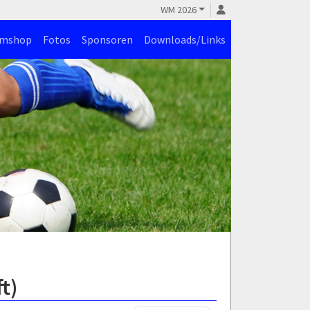
WM 2026
amshop
Fotos
Sponsoren
Downloads/Links
t)