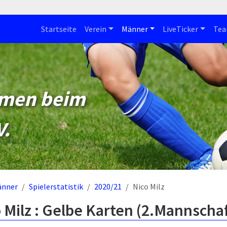
Startseite
Verein
Männer
LiveTicker
Te
mmen beim
V.
änner
Spielerstatistik
2020/21
Nico Milz
 Milz : Gelbe Karten (2.Mannschaf