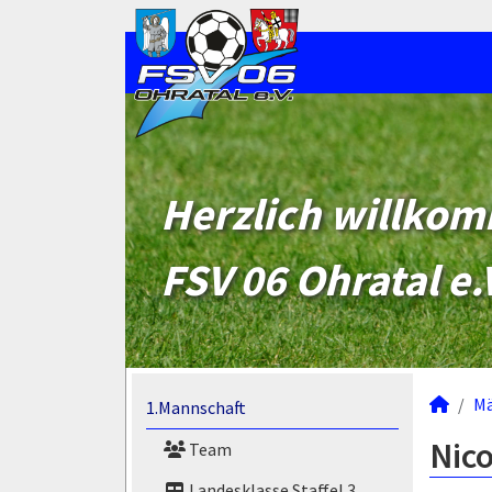
Herzlich willko
FSV 06 Ohratal e.
M
1.Mannschaft
Nico
Team
Landesklasse Staffel 3