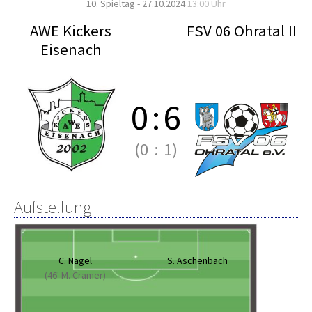
10. Spieltag - 27.10.2024
13:00 Uhr
AWE Kickers
FSV 06 Ohratal II
Eisenach
0
:
6
(0
:
1)
Aufstellung
C. Nagel
S. Aschenbach
(46' M. Cramer)