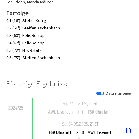
Toni Pidan
,
Marvin Mäurer
Torfolge
0:1 (16')
Stefan König
0:2 (51')
Steffen Aschenbach
0:3 (60')
Felix Rolapp
0:4 (67')
Felix Rolapp
0:5 (72')
Nils Rabitz
0:6 (75')
Steffen Aschenbach
Bisherige Ergebnisse
Datum anzeigen
So, 27.10.2024
, 10.ST
2024/25
0 : 6
AWE Eisenach
FSV Ohratal II
Sa, 24.05.2025
, 21.ST
2 : 0
FSV Ohratal II
AWE Eisenach
(
U
)