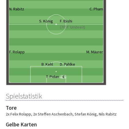
N. Rabitz
C. Pham
S. König
F. Ibishi
(70' F. Umbreit)
F. Rolapp
M. Mäurer
B. Kehl
D. Pahlke
T. Pidan
C
Spielstatistik
Tore
2x Felix Rolapp
,
2x Steffen Aschenbach
,
Stefan König
,
Nils Rabitz
Gelbe Karten