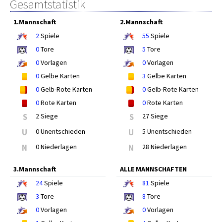
Gesamtstatistik
1.Mannschaft
2.Mannschaft
2
Spiele
55
Spiele
0
Tore
5
Tore
0
Vorlagen
0
Vorlagen
0
Gelbe Karten
3
Gelbe Karten
0
Gelb-Rote Karten
0
Gelb-Rote Karten
0
Rote Karten
0
Rote Karten
S
2 Siege
S
27 Siege
U
0 Unentschieden
U
5 Unentschieden
N
0 Niederlagen
N
28 Niederlagen
3.Mannschaft
ALLE MANNSCHAFTEN
24
Spiele
81
Spiele
3
Tore
8
Tore
0
Vorlagen
0
Vorlagen