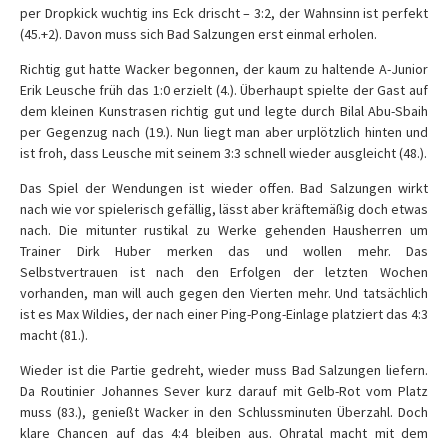
per Dropkick wuchtig ins Eck drischt – 3:2, der Wahnsinn ist perfekt
(45.+2). Davon muss sich Bad Salzungen erst einmal erholen.
Richtig gut hatte Wacker begonnen, der kaum zu haltende A-Junior
Erik Leusche früh das 1:0 erzielt (4.). Überhaupt spielte der Gast auf
dem kleinen Kunstrasen richtig gut und legte durch Bilal Abu-Sbaih
per Gegenzug nach (19.). Nun liegt man aber urplötzlich hinten und
ist froh, dass Leusche mit seinem 3:3 schnell wieder ausgleicht (48.).
Das Spiel der Wendungen ist wieder offen. Bad Salzungen wirkt
nach wie vor spielerisch gefällig, lässt aber kräftemäßig doch etwas
nach. Die mitunter rustikal zu Werke gehenden Hausherren um
Trainer Dirk Huber merken das und wollen mehr. Das
Selbstvertrauen ist nach den Erfolgen der letzten Wochen
vorhanden, man will auch gegen den Vierten mehr. Und tatsächlich
ist es Max Wildies, der nach einer Ping-Pong-Einlage platziert das 4:3
macht (81.).
Wieder ist die Partie gedreht, wieder muss Bad Salzungen liefern.
Da Routinier Johannes Sever kurz darauf mit Gelb-Rot vom Platz
muss (83.), genießt Wacker in den Schlussminuten Überzahl. Doch
klare Chancen auf das 4:4 bleiben aus. Ohratal macht mit dem