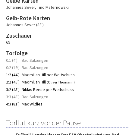
Gelbe Karten
Johannes Sever
,
Tino Maternowski
Gelb-Rote Karten
Johannes Sever (83')
Zuschauer
69
Torfolge
0:1 (4')
Bad Salzungen
0:2 (19')
Bad Salzungen
1:2 (44')
Maximilian Hill per Weitschuss
2:2 (45')
Maximilian Hill
(Oliver Thomann)
3:2 (45')
Niklas Beese per Weitschuss
3:3 (48')
Bad Salzungen
4:3 (81')
Max Wildies
Torflut kurz vor der Pause
Fußball-Landesklasse: Der FSV Ohratal wird von Bad