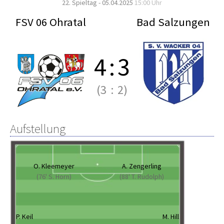
22. Spieltag - 05.04.2025
15:00 Uhr
FSV 06 Ohratal
Bad Salzungen
4
:
3
(3
:
2)
Aufstellung
O. Kleemeyer
A. Zengerling
(76' S. Horn)
(88' T. Rudolph)
P. Keil
M. Hill