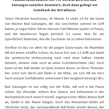
Salzungen zunächst dominiert, doch dann gelingt ein
Comeback der Extraklasse
Tatort Ohrdrufer Kunstrasen, 43. Minute. Es steht 2:0 für die Gäste
von Wacker Bad Salzungen, die das Geschehen zumeist im Griff
haben, ja sogar höher führen müssen. Fünf Minuten später ist Pause,
und die Hausherren liegen plötzlich 3:2 vorne. Was für ein
(sportlicher) Wahnsinn, den die Zuschauer da zu sehen bekommen.
Greifbar ist das vor allem für die jungen Gäste kaum. Als Maximilian
Hill mit einem straffen Schuss ins kurze Eck zum 1:2 trifft und damit
die spielerische Verbesserung nach rund einer halben Stunde
belohnt, denken viele noch an einen Schönheitsfehler (44.). Doch
kaum ist der Ball wieder im Spiel, kommt dieser zu Oliver Thomann.
Der setzt sich durch und flankt in die Mitte, wo sich Hill ein Herz
fasst und per Seitfallzieher sehenswert den Ausgleich besorgt (45.).
Bad Salzungen ist nun völlig von der Rolle, will sich in die Pause
retten. Die Ohrataler wittern ihre Chance und bekommen in der
Nachspielzeit noch einen Freistoß zugesprochen. Niklas Beese läuft
an, bleibt in der Mauer hängen. Doch das Momentum bleibt auf
Ohrdrufer Seite, der zurückprallende Ball findet wieder Beese, der