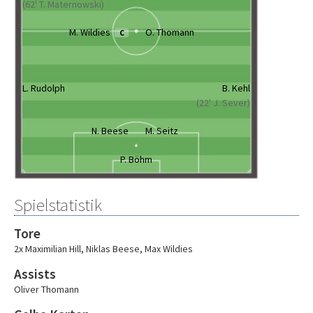
(62' T. Maternowski)
M. Wildies
O. Thomann
C
L. Rudolph
B. Kehl
(22' J. Sever)
N. Beese
M. Seitz
P. Böhm
Spielstatistik
Tore
2x Maximilian Hill
,
Niklas Beese
,
Max Wildies
Assists
Oliver Thomann