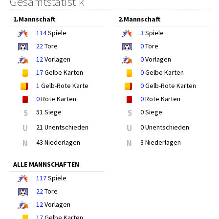
Gesamtstatistik
1.Mannschaft
2.Mannschaft
114
Spiele
3
Spiele
22
Tore
0
Tore
12
Vorlagen
0
Vorlagen
17
Gelbe Karten
0
Gelbe Karten
1
Gelb-Rote Karte
0
Gelb-Rote Karten
0
Rote Karten
0
Rote Karten
S
51 Siege
S
0 Siege
U
21 Unentschieden
U
0 Unentschieden
N
43 Niederlagen
N
3 Niederlagen
ALLE MANNSCHAFTEN
117
Spiele
22
Tore
12
Vorlagen
17
Gelbe Karten