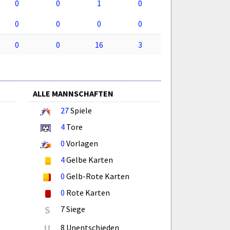
0
0
1
0
0
0
0
0
0
0
16
3
ALLE MANNSCHAFTEN
27
Spiele
4
Tore
0
Vorlagen
4
Gelbe Karten
0
Gelb-Rote Karten
0
Rote Karten
S
7 Siege
U
8 Unentschieden