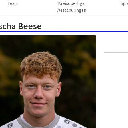
Team
Kreisoberliga
Spi
Westthüringen
oscha Beese