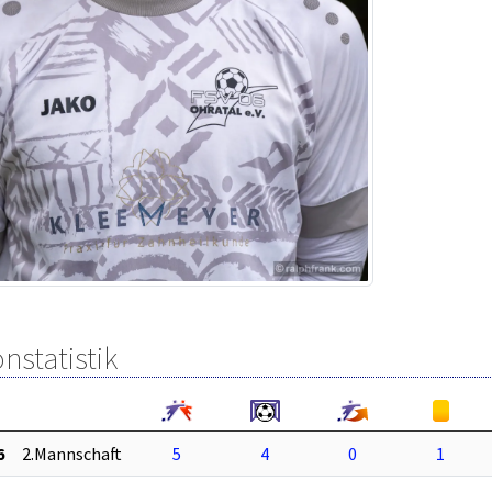
nstatistik
6
2.Mannschaft
5
4
0
1