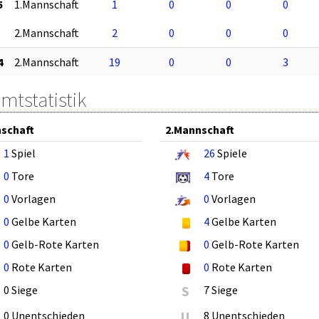
5
1.Mannschaft
1
0
0
0
2.Mannschaft
2
0
0
0
4
2.Mannschaft
19
0
0
3
mtstatistik
schaft
2.Mannschaft
1
Spiel
26
Spiele
0
Tore
4
Tore
0
Vorlagen
0
Vorlagen
0
Gelbe Karten
4
Gelbe Karten
0
Gelb-Rote Karten
0
Gelb-Rote Karten
0
Rote Karten
0
Rote Karten
0 Siege
S
7 Siege
0 Unentschieden
U
8 Unentschieden