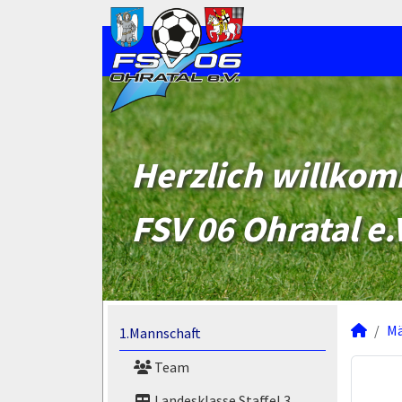
Herzlich willko
FSV 06 Ohratal e.
M
1.Mannschaft
Team
Landesklasse Staffel 3