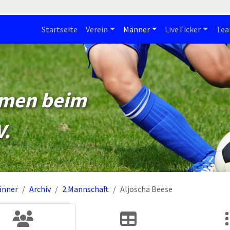
Startseite
Verein
Männer
LiveTicker
Te
mmen beim
V.
änner
Archiv
2.Mannschaft
Aljoscha Beese