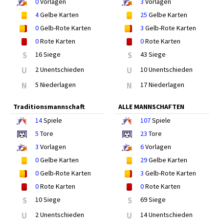
0
Vorlagen
3
Vorlagen
4
Gelbe Karten
25
Gelbe Karten
0
Gelb-Rote Karten
3
Gelb-Rote Karten
0
Rote Karten
0
Rote Karten
S
16 Siege
S
43 Siege
U
2 Unentschieden
U
10 Unentschieden
N
5 Niederlagen
N
17 Niederlagen
Traditionsmannschaft
ALLE MANNSCHAFTEN
14
Spiele
107
Spiele
5
Tore
23
Tore
3
Vorlagen
6
Vorlagen
0
Gelbe Karten
29
Gelbe Karten
0
Gelb-Rote Karten
3
Gelb-Rote Karten
0
Rote Karten
0
Rote Karten
S
10 Siege
S
69 Siege
U
2 Unentschieden
U
14 Unentschieden