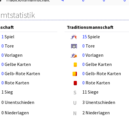
mtstatistik
schaft
Traditionsmannschaft
1
Spiel
15
Spiele
0
Tore
0
Tore
0
Vorlagen
0
Vorlagen
0
Gelbe Karten
0
Gelbe Karten
0
Gelb-Rote Karten
0
Gelb-Rote Karten
0
Rote Karten
0
Rote Karten
1 Sieg
S
11 Siege
0 Unentschieden
U
3 Unentschieden
0 Niederlagen
N
2 Niederlagen