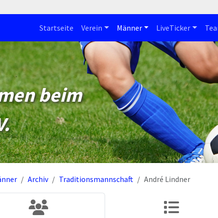
Startseite
Verein
Männer
LiveTicker
Te
mmen beim
V.
änner
Archiv
Traditionsmannschaft
André Lindner