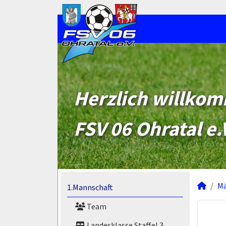
Herzlich willko
FSV 06 Ohratal e.
M
1.Mannschaft
Team
Landesklasse Staffel 3