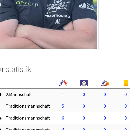
nstatistik
5
2.Mannschaft
1
0
0
0
Traditionsmannschaft
5
0
0
0
4
Traditionsmannschaft
6
0
0
0
3
Traditionsmannschaft
4
0
0
0