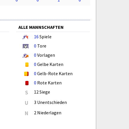
ALLE MANNSCHAFTEN
16
Spiele
0
Tore
0
Vorlagen
0
Gelbe Karten
0
Gelb-Rote Karten
0
Rote Karten
S
12 Siege
U
3 Unentschieden
N
2 Niederlagen