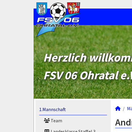
Herzlich willko
FSV 06 Ohratal e.
M
1.Mannschaft
Andr
Team
Landesklasse Staffel 3