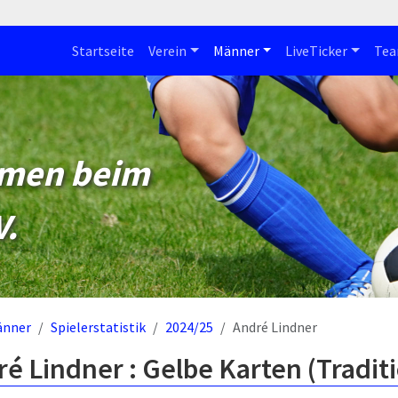
Startseite
Verein
Männer
LiveTicker
Te
mmen beim
V.
änner
Spielerstatistik
2024/25
André Lindner
é Lindner : Gelbe Karten (Tradi