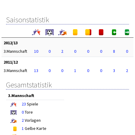
Saisonstatistik
2012/13
3.Mannschaft
10
0
2
0
0
0
8
0
2011/12
3.Mannschaft
13
0
0
1
0
0
3
2
Gesamtstatistik
3.Mannschaft
23
Spiele
0
Tore
2
Vorlagen
1
Gelbe Karte