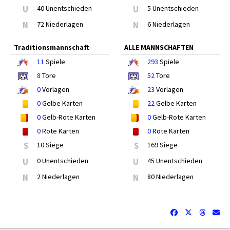
U
40 Unentschieden
U
5 Unentschieden
N
72 Niederlagen
N
6 Niederlagen
Traditionsmannschaft
ALLE MANNSCHAFTEN
11
Spiele
293
Spiele
8
Tore
52
Tore
0
Vorlagen
23
Vorlagen
0
Gelbe Karten
22
Gelbe Karten
0
Gelb-Rote Karten
0
Gelb-Rote Karten
0
Rote Karten
0
Rote Karten
S
10 Siege
S
169 Siege
U
0 Unentschieden
U
45 Unentschieden
N
2 Niederlagen
N
80 Niederlagen