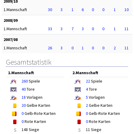
2009/10
1.Mannschaft
30
3
1
6
0
0
1
10
2008/09
1.Mannschaft
33
3
7
3
0
0
1
11
2007/08
1.Mannschaft
26
3
0
1
0
0
2
11
Gesamtstatistik
1.Mannschaft
2.Mannschaft
260
Spiele
22
Spiele
40
Tore
4
Tore
18
Vorlagen
5
Vorlagen
20
Gelbe Karten
2
Gelbe Karten
0
Gelb-Rote Karten
0
Gelb-Rote Karten
0
Rote Karten
0
Rote Karten
S
148 Siege
S
11 Siege