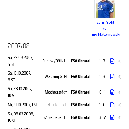
zum Profil
von
Tino Maternowski
2007/08
So, 23.09.2007
,
Dachw./Dölls II
:
FSV Ohratal
1 : 3
(1)
5.ST
Sa, 13.10.2007
,
Westring GTH
:
FSV Ohratal
1 : 3
(1)
8.ST
So, 28.10.2007
,
Mechterstädt
:
FSV Ohratal
0 : 1
(1)
10.ST
Mi, 31.10.2007
, 1.ST
Neudietend.
:
FSV Ohratal
1 : 6
(1)
Sa, 08.03.2008
,
SV Siebleben II
:
FSV Ohratal
3 : 2
(1)
15.ST