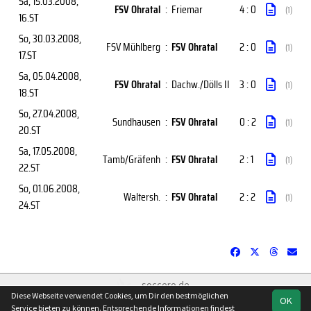
Sa, 15.03.2008
,
FSV Ohratal
:
Friemar
4 : 0
(1)
16.ST
So, 30.03.2008
,
FSV Mühlberg
:
FSV Ohratal
2 : 0
(1)
17.ST
Sa, 05.04.2008
,
FSV Ohratal
:
Dachw./Dölls II
3 : 0
(1)
18.ST
So, 27.04.2008
,
Sundhausen
:
FSV Ohratal
0 : 2
(1)
20.ST
Sa, 17.05.2008
,
Tamb/Gräfenh
:
FSV Ohratal
2 : 1
(1)
22.ST
So, 01.06.2008
,
Waltersh.
:
FSV Ohratal
2 : 2
(1)
24.ST
soccero.de
Diese Webseite verwendet Cookies, um Dir den bestmöglichen
© 2006 - 2026
OK
Service bieten zu können. Entsprechende Informationen findest