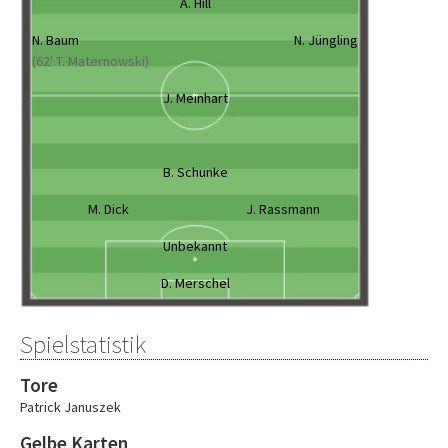
A. Hill
N. Baum
N. Jüngling
(62' T. Maternowski)
J. Meinhart
B. Schunke
M. Dick
J. Rassmann
Unbekannt
D. Merschel
Spielstatistik
Tore
Patrick Januszek
Gelbe Karten