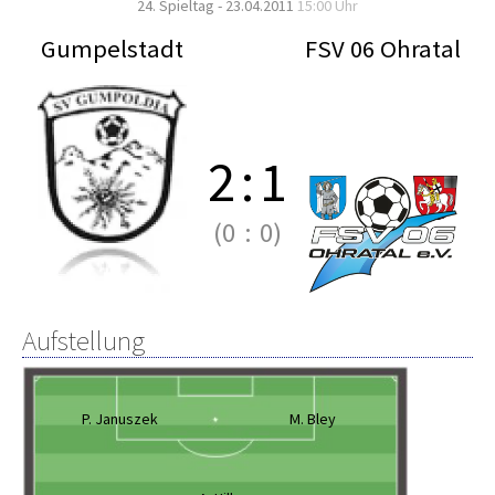
24. Spieltag - 23.04.2011
15:00 Uhr
Gumpelstadt
FSV 06 Ohratal
2
:
1
(0
:
0)
Aufstellung
P. Januszek
M. Bley