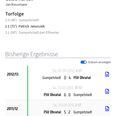
Jan Rassmann
Torfolge
1:0 (48')
Gumpelstadt
1:1 (71')
Patrick Januszek
2:1 (90')
Gumpelstadt per Elfmeter
Bisherige Ergebnisse
Datum anzeigen
So, 02.09.2012
, 4.ST
2012/13
0 : 4
Gumpelstadt
FSV Ohratal
Sa, 23.03.2013
, 19.ST
6 : 0
FSV Ohratal
Gumpelstadt
Sa, 20.08.2011
, 2.ST
2011/12
5 : 2
FSV Ohratal
Gumpelstadt