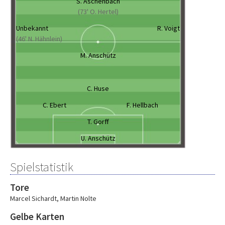
S. Aschenbach
(73' O. Hertel)
Unbekannt
R. Voigt
(46' N. Hähnlein)
M. Anschütz
C. Huse
C. Ebert
F. Hellbach
T. Gorff
U. Anschütz
Spielstatistik
Tore
Marcel Sichardt
,
Martin Nolte
Gelbe Karten