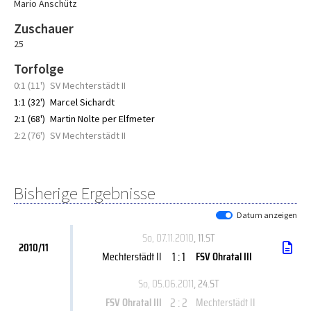
Mario Anschütz
Zuschauer
25
Torfolge
0:1 (11')
SV Mechterstädt II
1:1 (32')
Marcel Sichardt
2:1 (68')
Martin Nolte per Elfmeter
2:2 (76')
SV Mechterstädt II
Bisherige Ergebnisse
Datum anzeigen
So, 07.11.2010
, 11.ST
2010/11
1 : 1
Mechterstädt II
FSV Ohratal III
So, 05.06.2011
, 24.ST
2 : 2
FSV Ohratal III
Mechterstädt II