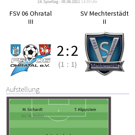
24. Spieltag - 05.06.2011
14:30 Uhr
FSV 06 Ohratal
SV Mechterstädt
III
II
2
:
2
(1
:
1)
Aufstellung
M. Sichardt
T. Klippstein
(61' M. Nolte)