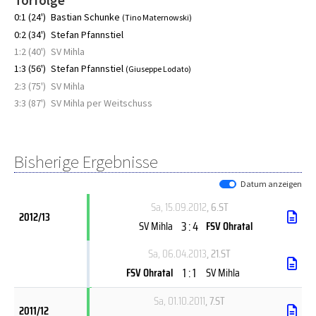
Torfolge
0:1 (24')
Bastian Schunke
(Tino Maternowski)
0:2 (34')
Stefan Pfannstiel
1:2 (40')
SV Mihla
1:3 (56')
Stefan Pfannstiel
(Giuseppe Lodato)
2:3 (75')
SV Mihla
3:3 (87')
SV Mihla per Weitschuss
Bisherige Ergebnisse
Datum anzeigen
Sa, 15.09.2012
, 6.ST
2012/13
3 : 4
SV Mihla
FSV Ohratal
Sa, 06.04.2013
, 21.ST
1 : 1
FSV Ohratal
SV Mihla
Sa, 01.10.2011
, 7.ST
2011/12