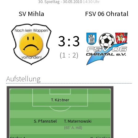
30. Spieltag - 30.05.2010
14:30 Uhr
SV Mihla
FSV 06 Ohratal
3
:
3
(1
:
2)
Aufstellung
T. Kästner
S. Pfannstiel
T. Maternowski
(65' A. Hill)