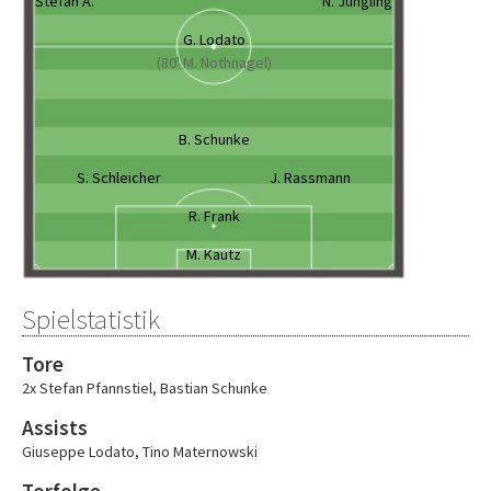
Stefan A.
N. Jüngling
G. Lodato
(80' M. Nothnagel)
B. Schunke
S. Schleicher
J. Rassmann
R. Frank
M. Kautz
Spielstatistik
Tore
2x Stefan Pfannstiel
,
Bastian Schunke
Assists
Giuseppe Lodato
,
Tino Maternowski