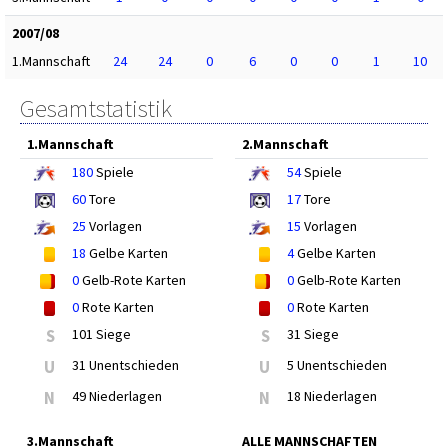
2007/08
1.Mannschaft
24
24
0
6
0
0
1
10
Gesamtstatistik
1.Mannschaft
2.Mannschaft
180
Spiele
54
Spiele
60
Tore
17
Tore
25
Vorlagen
15
Vorlagen
18
Gelbe Karten
4
Gelbe Karten
0
Gelb-Rote Karten
0
Gelb-Rote Karten
0
Rote Karten
0
Rote Karten
S
101 Siege
S
31 Siege
U
31 Unentschieden
U
5 Unentschieden
N
49 Niederlagen
N
18 Niederlagen
3.Mannschaft
ALLE MANNSCHAFTEN