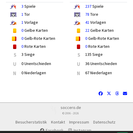
3
Spiele
237
Spiele
1
Tor
78
Tore
1
Vorlage
41
Vorlagen
0
Gelbe Karten
22
Gelbe Karten
0
Gelb-Rote Karten
0
Gelb-Rote Karten
0
Rote Karten
0
Rote Karten
S
3 Siege
S
135 Siege
U
0 Unentschieden
U
36 Unentschieden
N
0 Niederlagen
N
67 Niederlagen
soccero.de
© 2006 - 2026
Besucherstatistik
Kontakt
Impressum
Datenschutz
Facebook
Instagram