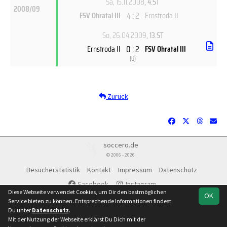
Sa, 15.11.2008
, 4.ST
2008/09
4 : 2
FSV Ohratal III
Ernstroda II
So, 26.04.2009
, 13.ST
0 : 2
Ernstroda II
FSV Ohratal III
(
U
)
Zurück
soccero.de
© 2006 - 2026
Besucherstatistik
Kontakt
Impressum
Datenschutz
Facebook
Instagram
Diese Webseite verwendet Cookies, um Dir den bestmöglichen
OK
Service bieten zu können. Entsprechende Informationen findest
Du unter
Datenschutz
.
Mit der Nutzung der Webseite erklärst Du Dich mit der