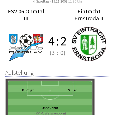
4. Spieltag - 15.11.2008
11:30 Uhr
FSV 06 Ohratal
Eintracht
III
Ernstroda II
4
:
2
(3
:
0)
Aufstellung
R. Voigt
S. Keil
Unbekannt
(75' M. Weissenborn)