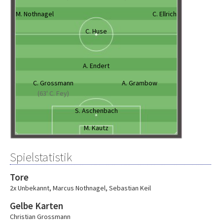
M. Nothnagel
C. Ellrich
C. Huse
A. Endert
C. Grossmann
A. Grambow
(63' C. Fey)
S. Aschenbach
M. Kautz
Spielstatistik
Tore
2x Unbekannt
,
Marcus Nothnagel
,
Sebastian Keil
Gelbe Karten
Christian Grossmann