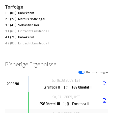
Torfolge
1:0 (08')
Unbekannt
2:0 (22')
Marcus Nothnagel
3:0 (45')
Sebastian Keil
3:1 (65')
Eintracht Ernstroda II
4:1 (71')
Unbekannt
4:2 (85')
Eintracht Ernstroda II
Bisherige Ergebnisse
Datum anzeigen
So, 16.08.2009
, 1.ST
2009/10
1 : 1
Ernstroda II
FSV Ohratal III
Sa, 07.11.2009
, 11.ST
1 : 0
FSV Ohratal III
Ernstroda II