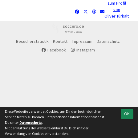
zum Profil
von
Oliver Türkalt
soccero.de
© 2006 - 2026
Besucherstatistik
Kontakt
Impressum
Datenschutz
Facebook
Instagram
Diese Webseite verwendet Cookies, um Dir den bestmöglichen
OK
Service bieten zu können. Entsprechende Informationen findest
Du unter
Datenschutz
.
Mit der Nutzung der Webseite erklärst Du Dich mit der
Verwendung von Cookies einverstanden.