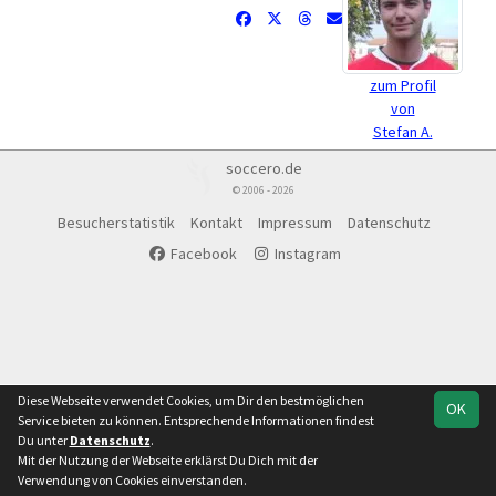
zum Profil
von
Stefan A.
soccero.de
© 2006 - 2026
Besucherstatistik
Kontakt
Impressum
Datenschutz
Facebook
Instagram
Diese Webseite verwendet Cookies, um Dir den bestmöglichen
OK
Service bieten zu können. Entsprechende Informationen findest
Du unter
Datenschutz
.
Mit der Nutzung der Webseite erklärst Du Dich mit der
Verwendung von Cookies einverstanden.