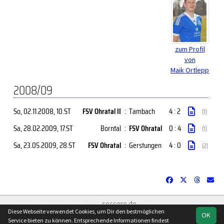
zum Profil
von
Maik Ortlepp
2008/09
So, 02.11.2008
, 10.ST
FSV Ohratal II
:
Tambach
4 : 2
(1)
Sa, 28.02.2009
, 17.ST
Borntal
:
FSV Ohratal
0 : 4
(1)
Sa, 23.05.2009
, 28.ST
FSV Ohratal
:
Gerstungen
4 : 0
(2)
soccero.de
Diese Webseite verwendet Cookies, um Dir den bestmöglichen
© 2006 - 2026
OK
Service bieten zu können. Entsprechende Informationen findest