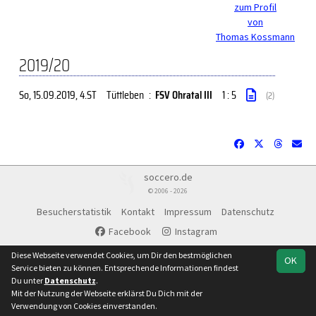
zum Profil
von
Thomas Kossmann
2019/20
So, 15.09.2019
, 4.ST
Tüttleben
:
FSV Ohratal III
1 : 5
(2)
soccero.de
© 2006 - 2026
Besucherstatistik
Kontakt
Impressum
Datenschutz
Facebook
Instagram
Diese Webseite verwendet Cookies, um Dir den bestmöglichen
OK
Service bieten zu können. Entsprechende Informationen findest
Du unter
Datenschutz
.
Mit der Nutzung der Webseite erklärst Du Dich mit der
Verwendung von Cookies einverstanden.