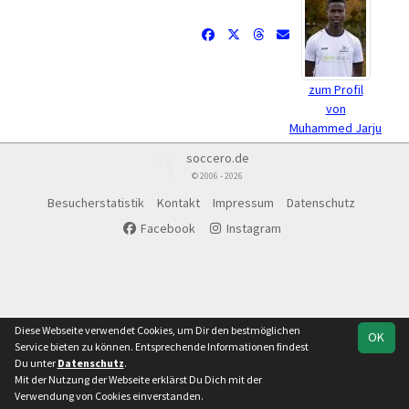
zum Profil
von
Muhammed Jarju
soccero.de
© 2006 - 2026
Besucherstatistik
Kontakt
Impressum
Datenschutz
Facebook
Instagram
Diese Webseite verwendet Cookies, um Dir den bestmöglichen
OK
Service bieten zu können. Entsprechende Informationen findest
Du unter
Datenschutz
.
Mit der Nutzung der Webseite erklärst Du Dich mit der
Verwendung von Cookies einverstanden.