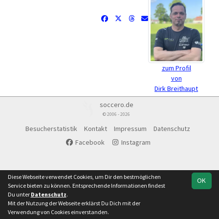
zum Profil
von
Dirk Breithaupt
soccero.de
© 2006 - 2026
Besucherstatistik
Kontakt
Impressum
Datenschutz
Facebook
Instagram
Diese Webseite verwendet Cookies, um Dir den bestmöglichen
OK
Service bieten zu können. Entsprechende Informationen findest
Du unter
Datenschutz
.
Mit der Nutzung der Webseite erklärst Du Dich mit der
Verwendung von Cookies einverstanden.