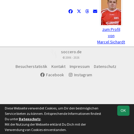
zum Profil
von
Marcel Sichardt
soccero.de
© 2006 - 2026
Besucherstatistik
Kontakt
Impressum
Datenschutz
Facebook
Instagram
Diese Webseite verwendet Cookies, um Dir den bestmöglichen
OK
Service bieten zu können. Entsprechende Informationen findest
Du unter
Datenschutz
.
Mit der Nutzung der Webseite erklärst Du Dich mit der
Verwendung von Cookies einverstanden.