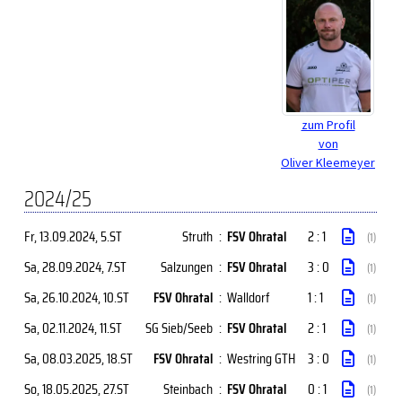
zum Profil
von
Oliver Kleemeyer
2024/25
Fr, 13.09.2024
, 5.ST
Struth
:
FSV Ohratal
2 : 1
(1)
Sa, 28.09.2024
, 7.ST
Salzungen
:
FSV Ohratal
3 : 0
(1)
Sa, 26.10.2024
, 10.ST
FSV Ohratal
:
Walldorf
1 : 1
(1)
Sa, 02.11.2024
, 11.ST
SG Sieb/Seeb
:
FSV Ohratal
2 : 1
(1)
Sa, 08.03.2025
, 18.ST
FSV Ohratal
:
Westring GTH
3 : 0
(1)
So, 18.05.2025
, 27.ST
Steinbach
:
FSV Ohratal
0 : 1
(1)