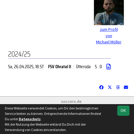
zum Profil
von
Michael Möller
2024/25
Sa, 26.04.2025
, 18.ST
FSV Ohratal II
:
Ütteroda
5 : 0
soccero.de
© 2006 - 2026
Diese Webseite verwendet Cookies, um Dir den bestmöglichen
OK
Service bieten zu können. Entsprechende Informationen findest
Besucherstatistik
Kontakt
Impressum
Datenschutz
Du unter
Datenschutz
.
Facebook
Instagram
Mit der Nutzung der Webseite erklärst Du Dich mit der
Verwendung von Cookies einverstanden.