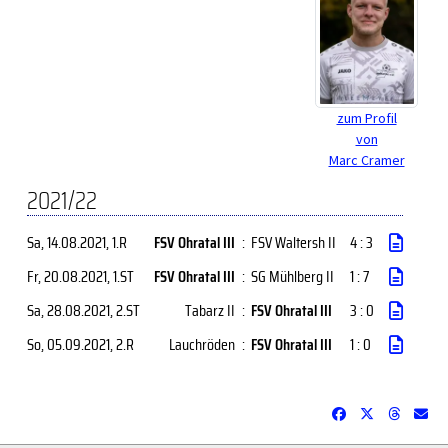
zum Profil
von
Marc Cramer
2021/22
Sa, 14.08.2021
, 1.R
FSV Ohratal III
:
FSV Waltersh II
4 : 3
Fr, 20.08.2021
, 1.ST
FSV Ohratal III
:
SG Mühlberg II
1 : 7
Sa, 28.08.2021
, 2.ST
Tabarz II
:
FSV Ohratal III
3 : 0
So, 05.09.2021
, 2.R
Lauchröden
:
FSV Ohratal III
1 : 0