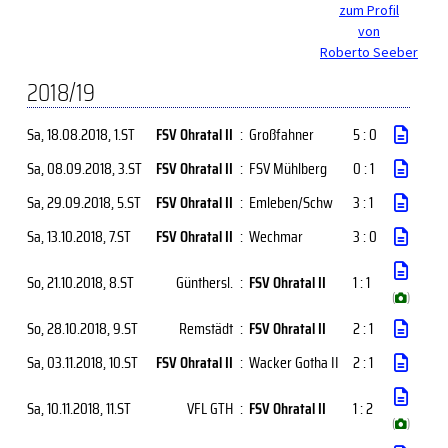
zum Profil
von
Roberto Seeber
2018/19
Sa, 18.08.2018
, 1.ST
FSV Ohratal II
:
Großfahner
5 : 0
Sa, 08.09.2018
, 3.ST
FSV Ohratal II
:
FSV Mühlberg
0 : 1
Sa, 29.09.2018
, 5.ST
FSV Ohratal II
:
Emleben/Schw
3 : 1
Sa, 13.10.2018
, 7.ST
FSV Ohratal II
:
Wechmar
3 : 0
So, 21.10.2018
, 8.ST
Günthersl.
:
FSV Ohratal II
1 : 1
(
)
So, 28.10.2018
, 9.ST
Remstädt
:
FSV Ohratal II
2 : 1
Sa, 03.11.2018
, 10.ST
FSV Ohratal II
:
Wacker Gotha II
2 : 1
Sa, 10.11.2018
, 11.ST
VFL GTH
:
FSV Ohratal II
1 : 2
(
)