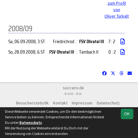
zum Profil
von
Oliver Türkalt
2008/09
Sa, 06.09.2008
, 3.ST
Friedrichrod
:
FSV Ohratal III
7 : 2
So, 28.09.2008
, 6.ST
FSV Ohratal III
:
Tambach II
0 : 2
soccero.de
© 2006 - 2026
Besucherstatistik
Kontakt
Impressum
Datenschutz
Facebook
Instagram
Diese Webseite verwendet Cookies, um Dir den bestmöglichen
OK
Service bieten zu können. Entsprechende Informationen findest
Du unter
Datenschutz
.
Mit der Nutzung der Webseite erklärst Du Dich mit der
Verwendung von Cookies einverstanden.