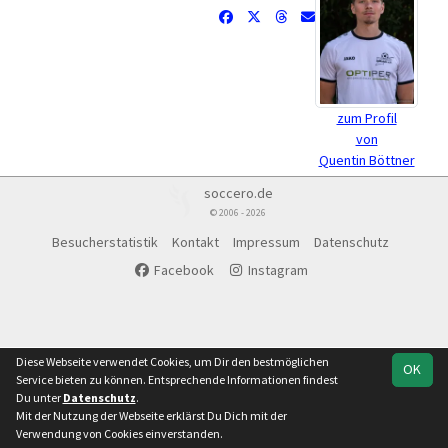
zum Profil
von
Quentin Böttner
soccero.de
© 2006 - 2026
Besucherstatistik
Kontakt
Impressum
Datenschutz
Facebook
Instagram
Diese Webseite verwendet Cookies, um Dir den bestmöglichen
OK
Service bieten zu können. Entsprechende Informationen findest
Du unter
Datenschutz
.
Mit der Nutzung der Webseite erklärst Du Dich mit der
Verwendung von Cookies einverstanden.