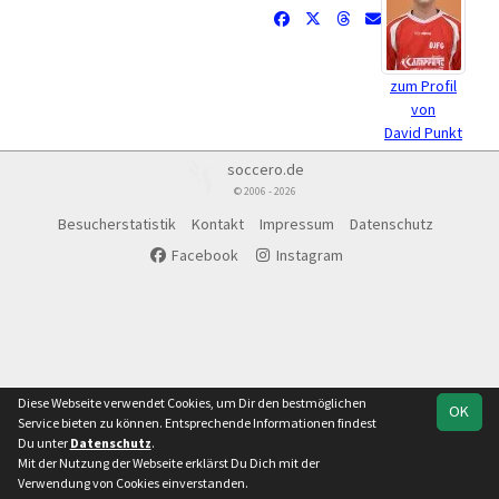
zum Profil
von
David Punkt
soccero.de
© 2006 - 2026
Besucherstatistik
Kontakt
Impressum
Datenschutz
Facebook
Instagram
Diese Webseite verwendet Cookies, um Dir den bestmöglichen
OK
Service bieten zu können. Entsprechende Informationen findest
Du unter
Datenschutz
.
Mit der Nutzung der Webseite erklärst Du Dich mit der
Verwendung von Cookies einverstanden.