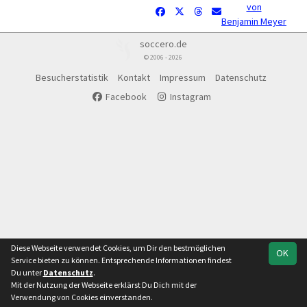
von
Benjamin Meyer
soccero.de
© 2006 - 2026
Besucherstatistik
Kontakt
Impressum
Datenschutz
Facebook
Instagram
Diese Webseite verwendet Cookies, um Dir den bestmöglichen
OK
Service bieten zu können. Entsprechende Informationen findest
Du unter
Datenschutz
.
Mit der Nutzung der Webseite erklärst Du Dich mit der
Verwendung von Cookies einverstanden.