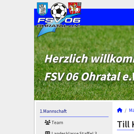
Herzlich willko
FSV 06 Ohratal e.
M
1.Mannschaft
Till
Team
Landesklasse Staffel 3