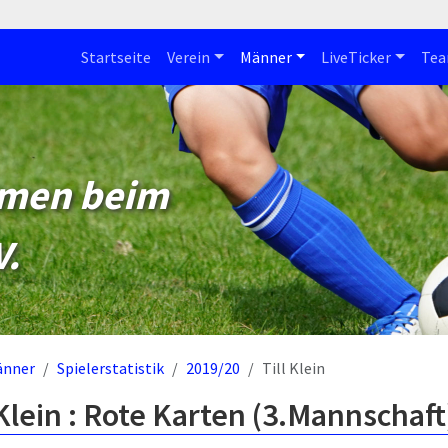
Startseite
Verein
Männer
LiveTicker
Te
mmen beim
V.
änner
Spielerstatistik
2019/20
Till Klein
 Klein : Rote Karten (3.Mannschaft