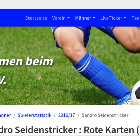
Startseite
Verein
Männer
LiveTicker
Te
mmen beim
V.
änner
Spielerstatistik
2016/17
Sandro Seidenstricker
ro Seidenstricker : Rote Karten 