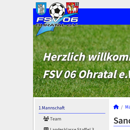
Herzlich willko
FSV 06 Ohratal e.
M
1.Mannschaft
Sand
Team
Landesklasse Staffel 3