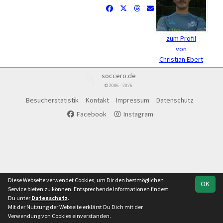
zum Profil
von
Christian Ebert
soccero.de
© 2006 - 2026
Besucherstatistik
Kontakt
Impressum
Datenschutz
Facebook
Instagram
Diese Webseite verwendet Cookies, um Dir den bestmöglichen
OK
Service bieten zu können. Entsprechende Informationen findest
Du unter
Datenschutz
.
Mit der Nutzung der Webseite erklärst Du Dich mit der
Verwendung von Cookies einverstanden.