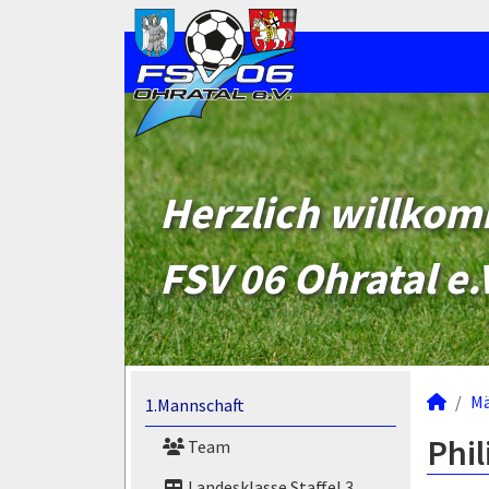
Herzlich willko
FSV 06 Ohratal e.
M
1.Mannschaft
Phil
Team
Landesklasse Staffel 3