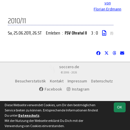
von
Florian Erdmann
2010/11
Sa, 25.06.2011
, 26.ST
Emleben
:
FSV Ohratal II
3 : 0
(1)
soccero.de
© 2006 - 2026
Besucherstatistik
Kontakt
Impressum
Datenschutz
Facebook
Instagram
Diese Webseite verwendet Cookies, um Dir den bestmöglichen
OK
Service bieten zu können. Entsprechende Informationen findest
Du unter
Datenschutz
.
Mit der Nutzung der Webseite erklärst Du Dich mit der
Verwendung von Cookies einverstanden.